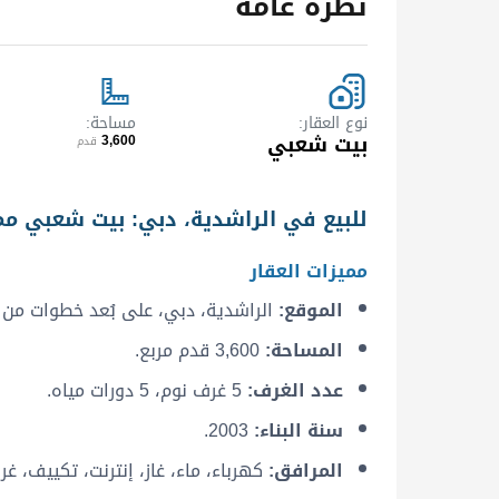
نظرة عامة
نوع العقار
مساحة
بيت شعبي
3,600
قدم
للبيع في الراشدية، دبي: بيت شعبي مم
مميزات العقار
الموقع:
الراشدية، دبي، على بُعد خطوات من م
المساحة:
3,600 قدم مربع.
عدد الغرف:
5 غرف نوم، 5 دورات مياه.
سنة البناء:
2003.
المرافق:
كهرباء، ماء، غاز، إنترنت، تكييف، غر