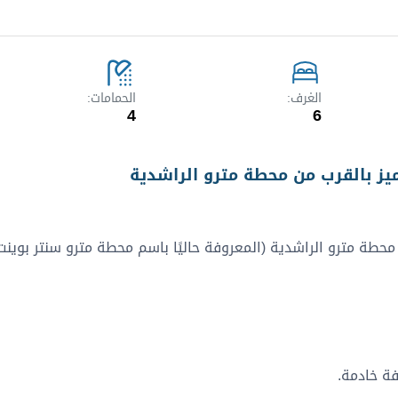
الغرف
الحمامات
4
6
يز بالقرب من محطة مترو الراشدية
حطة مترو الراشدية (المعروفة حاليًا باسم محطة مترو سنتر بوينت)
فة خادمة.