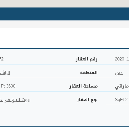
رقم العقار
72
دبي
المنطقة
الراشد
مساحة العقار
3600 Sq Ft
2 SqFt
نوع العقار
بيوت للبيع في د