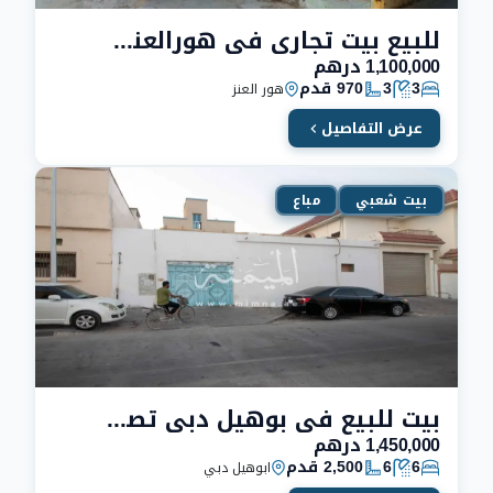
للبيع بيت تجاري في هورالعنز دبي تصريح بناية دورين
1,100,000 درهم
3
3
970 قدم
هور العنز
عرض التفاصيل
بيت شعبي
مباع
بيت للبيع في بوهيل دبي تصريح “مجمع فلل “
1,450,000 درهم
6
6
2,500 قدم
ابوهيل دبي