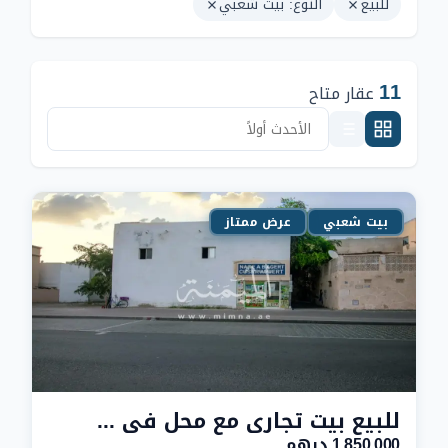
للبيع
النوع: بيت شعبي
11
عقار متاح
بيت شعبي
عرض ممتاز
للبيع بيت تجاري مع محل في هورالعنز دبي
1,850,000 درهم