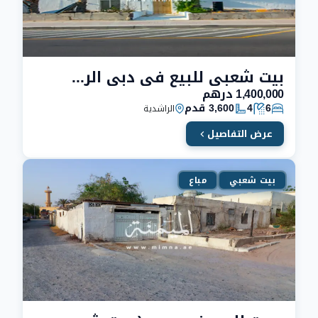
بيت شعبي للبيع في دبي الراشدية
1,400,000 درهم
6
4
3,600 قدم
الراشدية
عرض التفاصيل
بيت شعبي
مباع