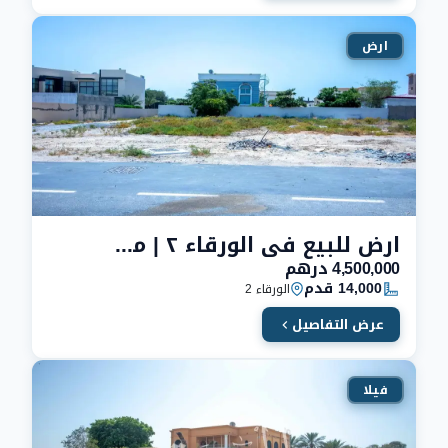
ارض
ارض للبيع في الورقاء ٢ | مساحة 14 الف قدم
4,500,000 درهم
14,000 قدم
الورقاء 2
عرض التفاصيل
فيلا