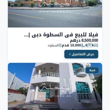
فيلا للبيع في السطوة دبي | خلف ابراج شارع الشيخ زايد
8,500,000 درهم
6
6
10,000 قدم
السطوه
عرض التفاصيل
فيلا