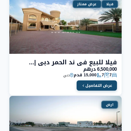
فيلا
عرض ممتاز
فيلا للبيع في ند الحمر دبي | رخيصة | للمواطنين و الخليجيين
6,500,000 درهم
7
7
15,000 قدم
دبي
عرض التفاصيل
ارض