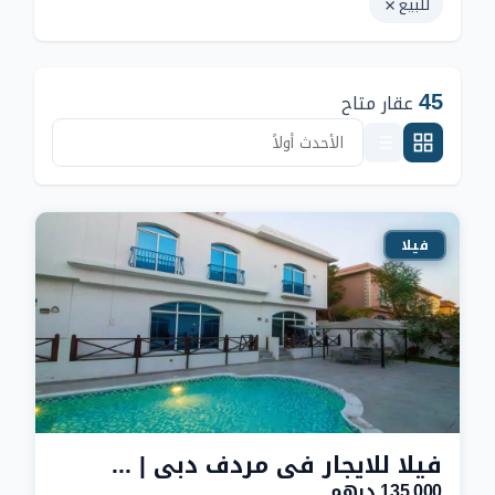
للبيع
45
عقار متاح
فيلا
فيلا للايجار في مردف دبي | 3 غرف نوم + مسبح
135,000 درهم