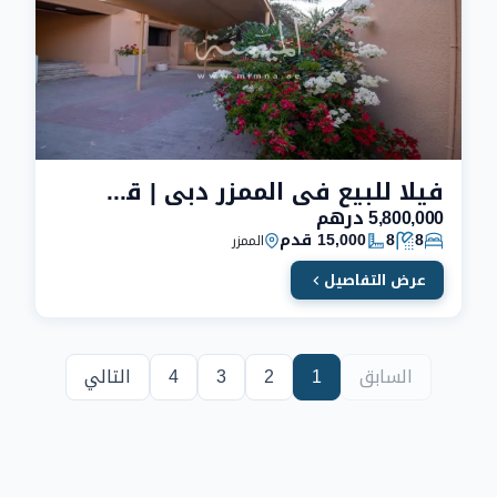
فيلا للبيع في الممزر دبي | قريبة من الشاطيء
5,800,000 درهم
8
8
15,000 قدم
الممزر
عرض التفاصيل
السابق
1
2
3
4
التالي