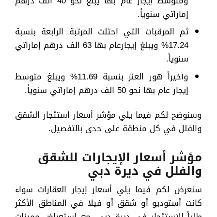
ومتوسط إيجار عام بها يبلغ نحو 40 الف درهم
إماراتي سنوياً.
ثم المرقبات التي احتلت المرتبة الرابعة بنسبة
17.24% ويبلغ إيجارعام بها 63 الف درهم إماراتي
سنوياً.
وأخيراً هور العنز بنسبة 11.69% ويبلغ متوسط
إيجار عام بها نحو 50 الف درهم إماراتي سنوياً.
وسنوضح لكم فيما يلي مؤشر أسعار استئجار الشقق
والفلل في كل منطقة على حدى بالتفصيل.
مؤشر أسعار الإيجارات للشقق
والفلل في ديرة دبي
سنعرض لكم فيما يلي أسعار إيجار العقارات سواء
كانت أستوديو أو شقق أو فيلا في المناطق الأكثر
طلباً للاستئجار في ديرة دبي، مع استعراض مميزات