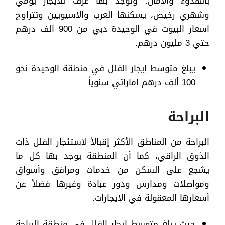
بالهدوء والأمان. وتوجد بها غرف للايجار يومي
وشهري رخيص، يسكنها العرب والاسيويين وتتراوح
اسعار البيوت في الوحيدة دبي من 900 الف درهم
حتي 3 مليون درهم.
يبلغ متوسط إيجار الفلل في منطقة الوحيدة نحو
100 ألف درهم إماراتي سنوياً
البراحة
البراحة من المناطق الأكثر إقبالاً لاستئجار الفلل ذات
الذوق الراقي، كما أن المنطقة يوجد بها كل ما
يشجع على السكن من خدمات ومرافق وأسواق
ومواصلات ومدارس ودور عبادة وغيرها فضلاً عن
أسعارها المعقولة في الإيجارات.
حيث يبلغ متوسط إيجار الفلل في منطقة البراحة