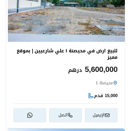
للبيع ارض في محيصنة ١ علي شارعيين | بموقع
مميز
5,600,000
درهم
محيصنة 1
15,000 قدم
الإيميل
اتصل